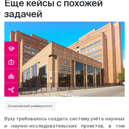
Еще кейсы с похожей
дублирование ввода информации по проживающим,
обмены с бухгалтерской системой производились
задачей
полностью в ручном режиме.
Сеченовский университет
Вузу требовалось создать систему учёта научных
и научно-исследовательских проектов, в том