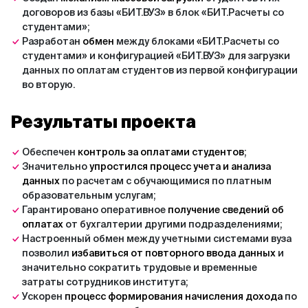
договоров из базы «БИТ.ВУЗ» в блок «БИТ.Расчеты со
студентами»;
Разработан
обмен
между блоками «БИТ.Расчеты со
студентами» и конфигурацией «БИТ.ВУЗ» для загрузки
данных по оплатам студентов из первой конфигурации
во вторую.
Результаты проекта
Обеспечен
контроль за оплатами студентов
;
Значительно
упростился процесс учета и анализа
данных
по расчетам с обучающимися по платным
образовательным услугам;
Гарантировано оперативное
получение сведений об
оплатах
от бухгалтерии другими подразделениями;
Настроенный обмен между учетными системами вуза
позволил
избавиться от повторного ввода данных
и
значительно сократить трудовые и временные
затраты сотрудников института;
Ускорен
процесс формирования начисления дохода
по