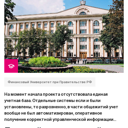
сводные отчеты, поскольку каждый филиал формировал
кадровую отчетность по-разному. Сложно было
осуществлять и контроль за работой удаленных
филиалов.
Финансовый Университет при Правительстве РФ
На момент начала проекта отсутствовала единая
учетная база. Отдельные системы если и были
установлены, то разрозненно, в части общежитий учет
вообще не был автоматизирован, оперативное
получение корректной управленческой информации
было затруднительно, присутствовало неэффективное