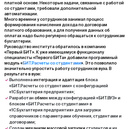
платной основе. Некоторые задачи, связанные с работой
со студентами, требовали дополнительной
автоматизации.
Много времени у сотрудников занимал процесс
формирования начисления дохода по договорам
платного образования, а для получения данных об
оплатах надо было регулярно обращаться к сотрудникам
бухгалтерии.
Руководство института обратилось в компанию
«Первый БИТ». К уже имеющемуся функционалу
специалисты «Первого БИТа» добавили программный
модуль
«
БИТ.Расчеты со студентами
»
. Это позволило
значительно упростить работу сотрудников вуза. В
результате в вузе:
Выполнена
интеграция и адаптация
блока
«БИТ.Расчеты со студентами» с конфигурацией
«1С:Бухгалтерия предприятия»;
Разработан
обмен
между конфигурацией «БИТ.ВУЗ» и
блоком «БИТ.Расчеты со студентами» в
«1С:Бухгалтерия предприятия» для загрузки
справочников с параметрами обучения, студентами и
договорами;
Создан
механизм массовой загрузки
студентов и их