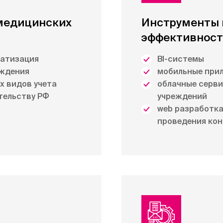
медицинских
Инструменты
эффективнос
матизация
BI-cистемы
еждения
мобильные при
х видов учета
облачные серви
тельству РФ
учреждений
web разработка:
проведения кон