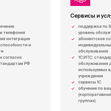
Сервисы и усл
ечение
поддержка по 
 и телефония
уровень обслу
няя интеграция
абонентское с
оспособности и
индивидуальны
ти
обслуживания
и согласно
1С:ИТС: станда
стандартам РФ
обслуживания д
используемых 
учреждении
сервисы 1С
обучение по ва
(корпоративное
группах)