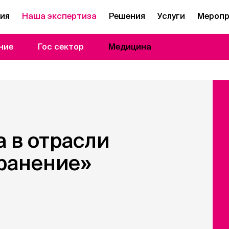
ия
Наша экспертиза
Решения
Услуги
Меропр
ние
Гос сектор
Медицина
 в отрасли
ранение»