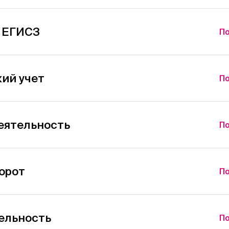
с ЕГИСЗ
По
ий учет
По
еятельность
По
орот
По
ельность
По