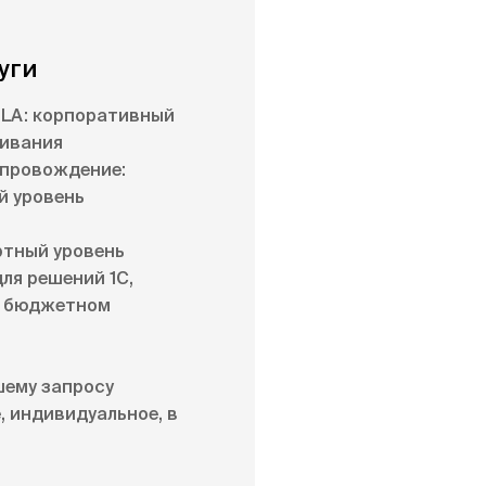
уги
SLA: корпоративный
живания
опровождение:
й уровень
ртный уровень
ля решений 1С,
в бюджетном
шему запросу
, индивидуальное, в