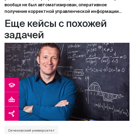
вообще не был автоматизирован, оперативное
получение корректной управленческой информации
было затруднительно, присутствовало неэффективное
Еще кейсы с похожей
дублирование ввода информации по проживающим,
обмены с бухгалтерской системой производились
задачей
полностью в ручном режиме.
Сеченовский университет