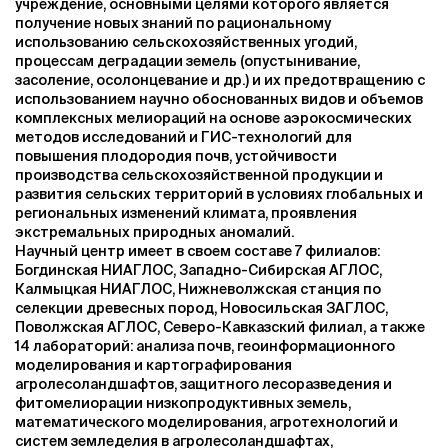
учреждение, основными целями которого является
получение новых знаний по рациональному
использованию сельскохозяйственных угодий,
процессам деградации земель (опустынивание,
засоление, осолонцевание и др.) и их предотвращению с
использованием научно обоснованных видов и объемов
комплексных мелиораций на основе аэрокосмических
методов исследований и ГИС-технологий для
повышения плодородия почв, устойчивости
производства сельскохозяйственной продукции и
развития сельских территорий в условиях глобальных и
региональных изменений климата, проявления
экстремальных природных аномалий.
Научный центр имеет в своем составе 7 филиалов:
Богдинская НИАГЛОС, Западно-Сибирская АГЛОС,
Калмыцкая НИАГЛОС, Нижневолжская станция по
селекции древесных пород, Новосильская ЗАГЛОС,
Поволжская АГЛОС, Северо-Кавказский филиал, а также
14 лабораторий: анализа почв, геоинформационного
моделирования и картографирования
агролесоландшафтов, защитного лесоразведения и
фитомелиорации низкопродуктивных земель,
математического моделирования, агротехнологий и
систем земледелия в агролесоландшафтах,