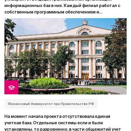
информационных баз в них. Каждый филиал работал с
собственным программным обеспечением и
собственной базой данных. Невозможно было получить
сводные отчеты, поскольку каждый филиал формировал
кадровую отчетность по-разному. Сложно было
осуществлять и контроль за работой удаленных
филиалов.
Финансовый Университет при Правительстве РФ
На момент начала проекта отсутствовала единая
учетная база. Отдельные системы если и были
установлены, то разрозненно, в части общежитий учет