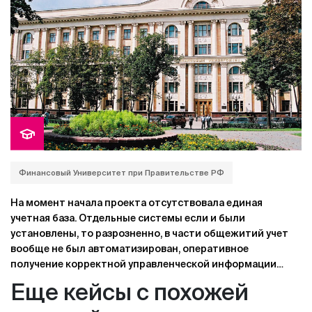
кадровую отчетность по-разному. Сложно было
осуществлять и контроль за работой удаленных
филиалов.
Финансовый Университет при Правительстве РФ
На момент начала проекта отсутствовала единая
учетная база. Отдельные системы если и были
установлены, то разрозненно, в части общежитий учет
вообще не был автоматизирован, оперативное
получение корректной управленческой информации
было затруднительно, присутствовало неэффективное
Еще кейсы с похожей
дублирование ввода информации по проживающим,
обмены с бухгалтерской системой производились