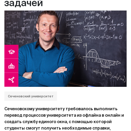
задачей
полностью в ручном режиме.
Сеченовский университет
Сеченовскому университету требовалось выполнить
перевод процессов университета из офлайна в онлайн и
создать службу единого окна, с помощью которой
студенты смогут получить необходимые справки,