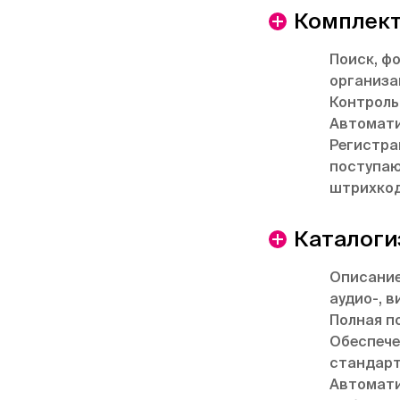
Комплек
Поиск, ф
организа
Контроль
Автомати
Регистра
поступаю
штрихкод
Каталоги
Описание
аудио-, в
Полная п
Обеспече
стандарт
Автомати