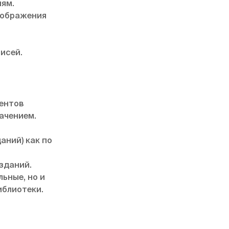
иям.
зображения
исей.
ментов
ачением.
аний) как по
зданий.
ьные, но и
иблиотеки.