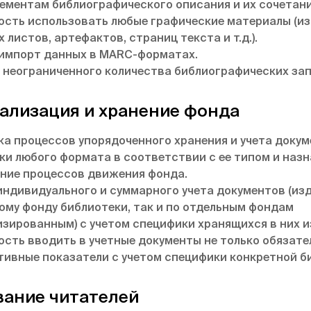
ементам библиографического описания и их сочетан
сть использовать любые графические материалы (и
 листов, артефактов, страниц текста и т.д.).
импорт данных в MARC-форматах.
 неограниченного количества библиографических зап
туализация и хранение фонда
а процессов упорядоченного хранения и учета доку
ки любого формата в соответствии с ее типом и назн
ние процессов движения фонда.
индивидуального и суммарного учета документов (изд
ому фонду библиотеки, так и по отдельным фондам
изированным) с учетом специфики хранящихся в них и
сть вводить в учетные документы не только обязател
тивные показатели с учетом специфики конкретной б
ание читателей