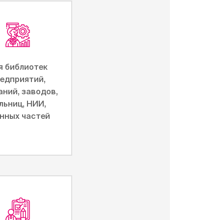
я библиотек
едприятий,
аний, заводов,
льниц, НИИ,
нных частей