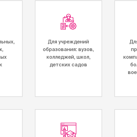
льных,
Для учреждений
Дл
х,
образования: вузов,
пр
ных
колледжей, школ,
комп
к
детских садов
бо
вое