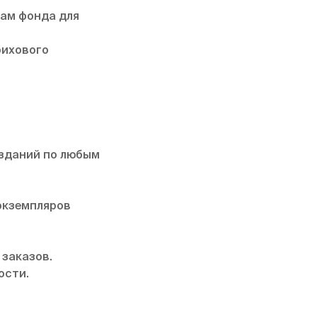
ам фонда для
рихового
изданий по любым
экземпляров
 заказов.
ости.