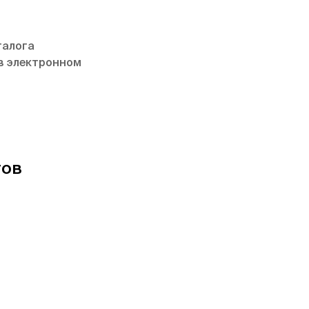
талога
в электронном
тов