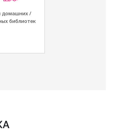
 домашних /
ных библиотек
КА