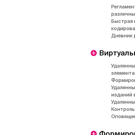
Регламен
различны
Быстрая 
кодирова
Дневник 
Виртуаль
Удаленны
элемента
Формиров
Удаленны
изданий 
Удаленны
Контроль
Оповещен
Формиров