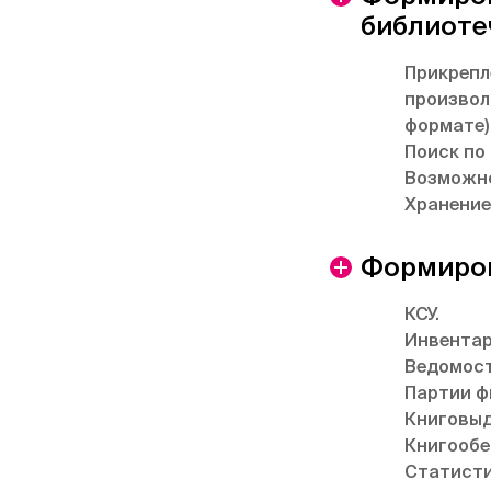
библиоте
Прикрепл
произвол
формате)
Поиск по
Возможно
Хранение
Формиров
КСУ.
Инвентар
Ведомост
Партии ф
Книговыд
Книгообе
Статисти