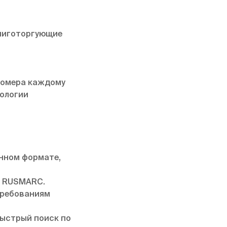
книготоргующие
номера каждому
нологии
онном формате,
а RUSMARC.
требованиям
быстрый поиск по