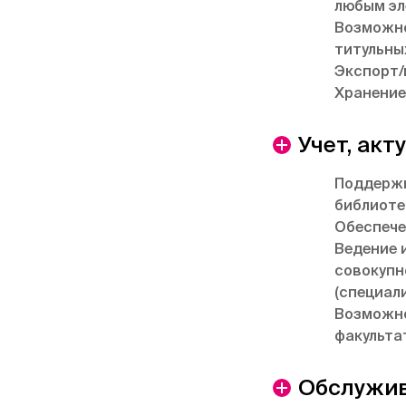
любым эл
Возможно
титульных
Экспорт/
Хранение
Учет, ак
Поддержк
библиоте
Обеспече
Ведение 
совокупн
(специал
Возможно
факульта
Обслужив