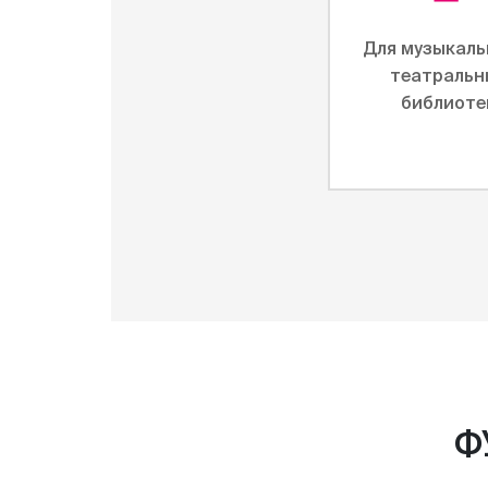
Для музыкаль
театральн
библиоте
Ф